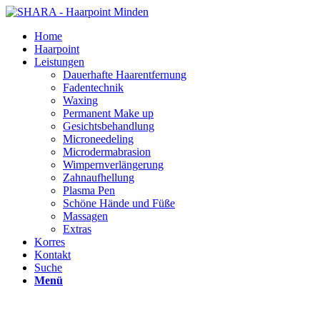
Home
Haarpoint
Leistungen
Dauerhafte Haarentfernung
Fadentechnik
Waxing
Permanent Make up
Gesichtsbehandlung
Microneedeling
Microdermabrasion
Wimpernverlängerung
Zahnaufhellung
Plasma Pen
Schöne Hände und Füße
Massagen
Extras
Korres
Kontakt
Suche
Menü