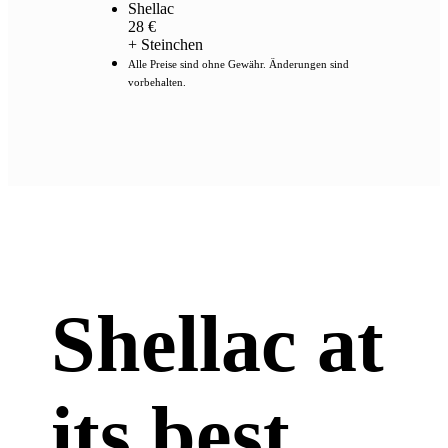
Shellac
28 €
+ Steinchen
Alle Preise sind ohne Gewähr. Änderungen sind
vorbehalten.
Shellac at
its best.