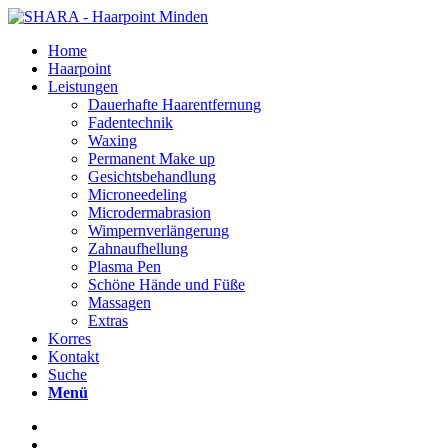
Home
Haarpoint
Leistungen
Dauerhafte Haarentfernung
Fadentechnik
Waxing
Permanent Make up
Gesichtsbehandlung
Microneedeling
Microdermabrasion
Wimpernverlängerung
Zahnaufhellung
Plasma Pen
Schöne Hände und Füße
Massagen
Extras
Korres
Kontakt
Suche
Menü